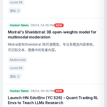
score
58
源站
Hacker News
08/04, 04:36 PM
NEW
Mistral's Shieldstral: 3B open-weights model for
multimodal moderation
Mistral发布Shieldstral 3B开源模型，专注多模态内容审核，
可识别文本、图像中的有害内容。
Multimodal
score
85
源站
Hacker News
08/04, 06:36 PM
NEW
Launch HN: EdotEnv (YC S26) – Quant Trading RL
Envs to Teach LLMs Research