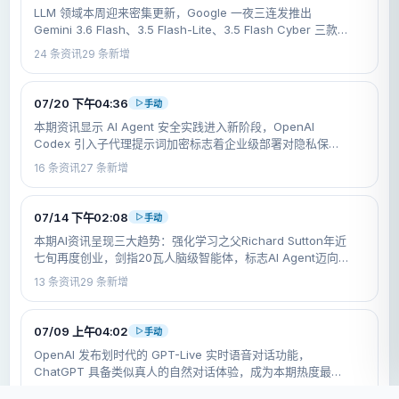
LLM 领域本周迎来密集更新，Google 一夜三连发推出
Gemini 3.6 Flash、3.5 Flash-Lite、3.5 Flash Cyber 三款模
型，Anthropic 15亿美元版权和解案落槌，开源模型 Kimi K3
24
条资讯
29
条新增
与
07/20 下午04:36
手动
本期资讯显示 AI Agent 安全实践进入新阶段，OpenAI
Codex 引入子代理提示词加密标志着企业级部署对隐私保护
的重视升级；与此同时，中国开源模型 Kimi K3、Qwen 3.8
16
条资讯
27
条新增
快速逼近前沿，Anthropic 纯模型商业模
07/14 下午02:08
手动
本期AI资讯呈现三大趋势：强化学习之父Richard Sutton年近
七旬再度创业，剑指20瓦人脑级智能体，标志AI Agent迈向
低功耗、生物启发新阶段；Claude在理论物理领域实现里程
13
条资讯
29
条新增
碑式突破，一夜解开困扰学界半年的弦论难题；Open
07/09 上午04:02
手动
OpenAI 发布划时代的 GPT-Live 实时语音对话功能，
ChatGPT 具备类似真人的自然对话体验，成为本期热度最高
事件。Mistral 发布 8B 参数机器人导航模型，仅用单 RGB 摄
21
条资讯
26
条新增