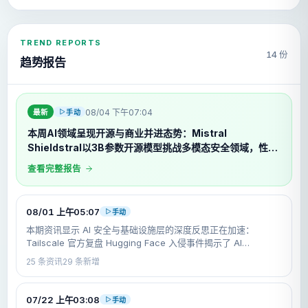
TREND REPORTS
14 份
趋势报告
08/04 下午07:04
手动
最新
本周AI领域呈现开源与商业并进态势：Mistral
Shieldstral以3B参数开源模型挑战多模态安全领域，性能
超越7倍大模型；DeepSeek V4在AMD GPU上实现高效
查看完整报告
运行，推动大模型硬件多元化部署；LlamaFactory作者
08/01 上午05:07
手动
本期资讯显示 AI 安全与基础设施层的深度反思正在加速：
Tailscale 官方复盘 Hugging Face 入侵事件揭示了 AI
Agent 供应链攻击中的身份认证漏洞，Workload identity
25
条资讯
29
条新增
federation 成为关键
07/22 上午03:08
手动